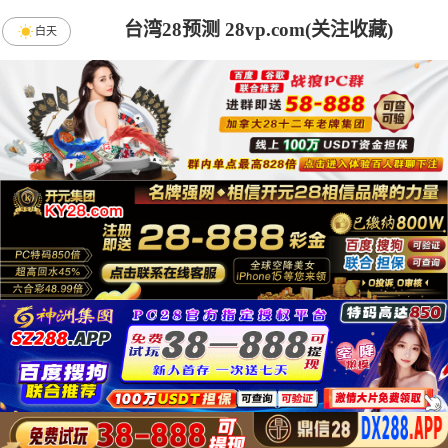
台湾28预测 28vp.com(关注收藏)
白天