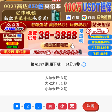
第
61897
期 距下期：
04
分
39
秒
大单
未开:
3
期
大双
未开:
1
期
小单
未开:
2
期
0
2
8
10
小
双
咪牌
+
+
=
-