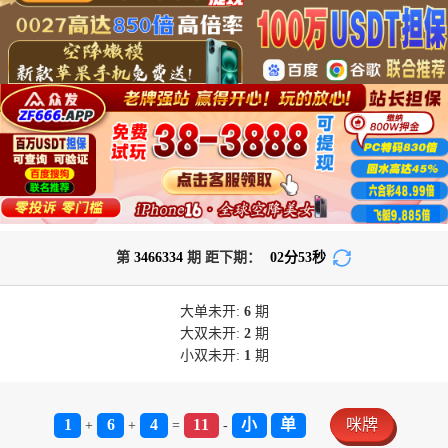
第
3466334
期 距下期：
02
分
53
秒
大单
未开:
6
期
大双
未开:
2
期
小双
未开:
1
期
1
6
4
11
小
单
咪牌
+
+
=
-