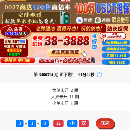
第
3466314
期 距下期：
01
分
42
秒
大单
未开:
2
期
大双
未开:
11
期
小单
未开:
1
期
3
1
8
12
小
双
咪牌
+
+
=
-