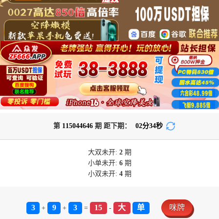
第
115044646
期 距下期：
02
分
33
秒
大双
未开:
2
期
小单
未开:
6
期
小双
未开:
4
期
3
9
3
15
大
单
咪牌
+
+
=
-