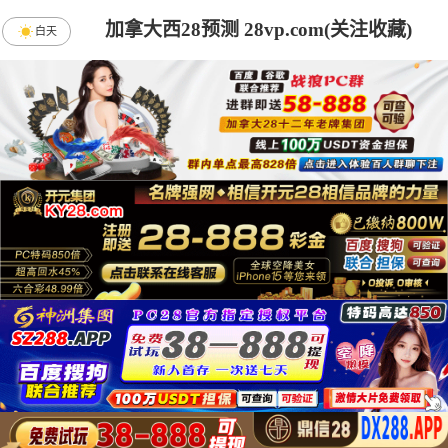
加拿大西28预测 28vp.com(关注收藏)
白天