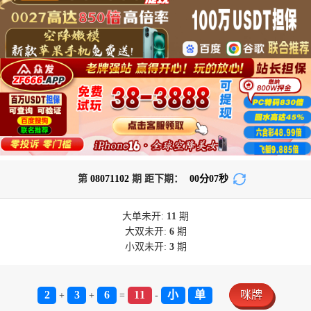
第
08071102
期 距下期：
00
分
07
秒
大单
未开:
11
期
大双
未开:
6
期
小双
未开:
3
期
2
3
6
11
小
单
咪牌
+
+
=
-